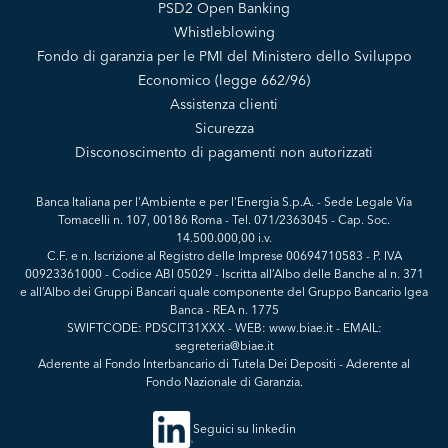
PSD2 Open Banking
Whistleblowing
Fondo di garanzia per le PMI del Ministero dello Sviluppo
Economico (legge 662/96)
Assistenza clienti
Sicurezza
Disconoscimento di pagamenti non autorizzati
Banca Italiana per l'Ambiente e per l'Energia S.p.A. - Sede Legale Via
Tomacelli n. 107, 00186 Roma - Tel. 071/2363045 - Cap. Soc.
14.500.000,00 i.v.
C.F. e n. Iscrizione al Registro delle Imprese 00694710583 - P. IVA
00923361000 - Codice ABI 05029 - Iscritta all’Albo delle Banche al n. 371
e all’Albo dei Gruppi Bancari quale componente del Gruppo Bancario Igea
Banca - REA n. 1775
SWIFTCODE: PDSCIT31XXX - WEB: www.biae.it - EMAIL:
segreteria@biae.it
Aderente al Fondo Interbancario di Tutela Dei Depositi - Aderente al
Fondo Nazionale di Garanzia.
Seguici su linkedin