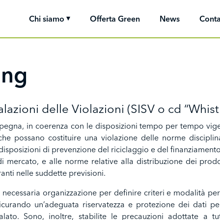
Chi siamo
Offerta Green
News
Conta
ing
lazioni delle Violazioni (SISV o cd “Whis
pegna, in coerenza con le disposizioni tempo per tempo vige
e possano costituire una violazione delle norme disciplinan
e disposizioni di prevenzione del riciclaggio e del finanziament
di mercato, e alle norme relative alla distribuzione dei prodot
anti nelle suddette previsioni.
a necessaria organizzazione per definire criteri e modalità per l
ssicurando un’adeguata riservatezza e protezione dei dati pe
ato. Sono, inoltre, stabilite le precauzioni adottate a tut