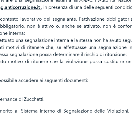
 inviare una segnalazione esterna all’ANAC (“Autorità Nazion
ng.anticorruzione.it
, in presenza di una delle seguenti condizio
 contesto lavorativo del segnalante, l'attivazione obbligator
bbligatorio, non è attivo o, anche se attivato, non è confo
ione interna;
ettuato una segnalazione interna e la stessa non ha avuto segu
i motivi di ritenere che, se effettuasse una segnalazione i
essa segnalazione possa determinare il rischio di ritorsione;
to motivo di ritenere che la violazione possa costituire un
possibile accedere ai seguenti documenti:
nance di Zucchetti.
merito al Sistema Interno di Segnalazione delle Violazioni