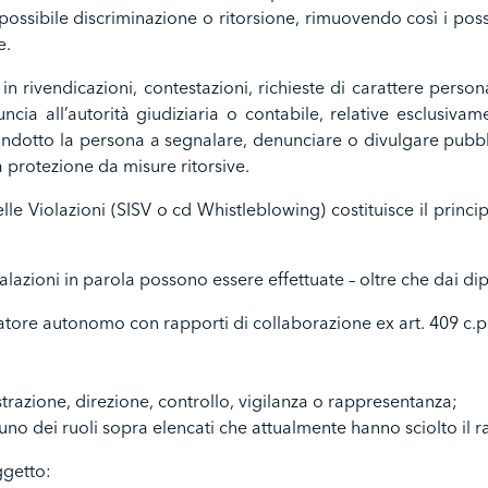
possibile discriminazione o ritorsione, rimuovendo così i pos
e.
n rivendicazioni, contestazioni, richieste di carattere perso
a all’autorità giudiziaria o contabile, relative esclusivame
indotto la persona a segnalare, denunciare o divulgare pubbli
a protezione da misure ritorsive.
lle Violazioni (SISV o cd Whistleblowing) costituisce il princ
nalazioni in parola possono essere effettuate – oltre che dai di
tore autonomo con rapporti di collaborazione ex art. 409 c.p.
razione, direzione, controllo, vigilanza o rappresentanza;
no dei ruoli sopra elencati che attualmente hanno sciolto il r
ggetto: