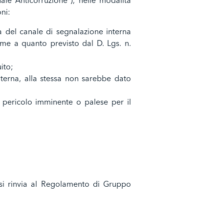
ale Anticorruzione”), nelle modalità
ni:
ia del canale di segnalazione interna
rme a quanto previsto dal D. Lgs. n.
ito;
nterna, alla stessa non sarebbe dato
 pericolo imminente o palese per il
, si rinvia al Regolamento di Gruppo