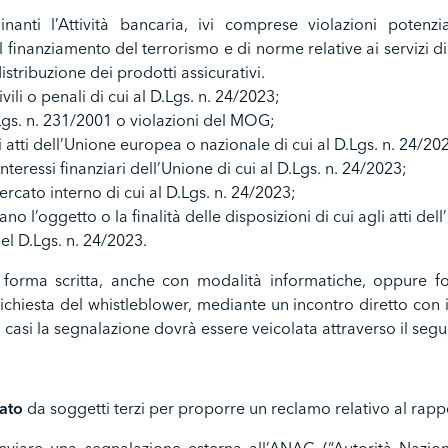
nanti l’Attività bancaria, ivi comprese violazioni potenzia
l finanziamento del terrorismo e di norme relative ai servizi d
istribuzione dei prodotti assicurativi.
civili o penali di cui al D.Lgs. n. 24/2023;
. Lgs. n. 231/2001 o violazioni del MOG;
gli atti dell’Unione europea o nazionale di cui al D.Lgs. n. 24/20
nteressi finanziari dell’Unione di cui al D.Lgs. n. 24/2023;
ercato interno di cui al D.Lgs. n. 24/2023;
o l’oggetto o la finalità delle disposizioni di cui agli atti dell’
del D.Lgs. n. 24/2023.
forma scritta, anche con modalità informatiche, oppure fo
chiesta del whistleblower, mediante un incontro diretto con i
 casi la segnalazione dovrà essere veicolata attraverso il seg
zato
da soggetti terzi per proporre un reclamo relativo al rap