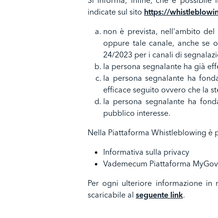
Si informa, infine, che è possibile
indicate sul sito
https://whistleblowi
non è prevista, nell'ambito del
oppure tale canale, anche se o
24/2023 per i canali di segnalaz
la persona segnalante ha già eff
la persona segnalante ha fondat
efficace seguito ovvero che la st
la persona segnalante ha fonda
pubblico interesse.
Nella Piattaforma Whistleblowing è 
Informativa sulla privacy
Vademecum Piattaforma MyGover
Per ogni ulteriore informazione in 
scaricabile al
seguente link
.