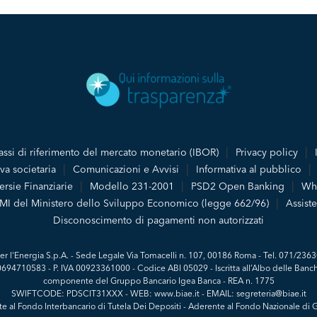
assi di riferimento del mercato monetario (IBOR)
Privacy policy
va societaria
Comunicazioni e Avvisi
Informativa al pubblico
rsie Finanziarie
Modello 231-2001
PSD2 Open Banking
Whi
PMI del Ministero dello Sviluppo Economico (legge 662/96)
Assiste
Disconoscimento di pagamenti non autorizzati
er l'Energia S.p.A. - Sede Legale Via Tomacelli n. 107, 00186 Roma - Tel. 071/2363
 00694710583 - P. IVA 00923361000 - Codice ABI 05029 - Iscritta all’Albo delle Banch
componente del Gruppo Bancario Igea Banca - REA n. 1775
SWIFTCODE: PDSCIT31XXX - WEB: www.biae.it - EMAIL: segreteria@biae.it
e al Fondo Interbancario di Tutela Dei Depositi - Aderente al Fondo Nazionale di G